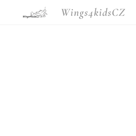
Wings4kidsCZ