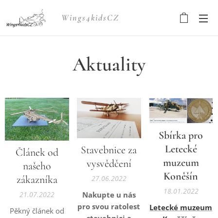
Wings4kidsCZ
Aktuality
Sbírka pro
Letecké
Stavebnice za
Článek od
muzeum
vysvědčení
našeho
Koněšín
zákazníka
27.06.2022
18.01.2022
21.07.2022
Nakupte u nás
pro svou ratolest
Letecké muzeum
Pěkný článek od