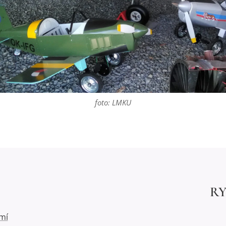
foto: LMKU
R
mí