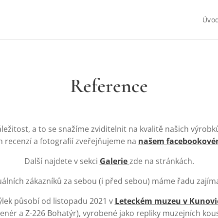
Úvo
Reference
áležitost, a to se snažíme zviditelnit na kvalitě našich výrob
h recenzí a fotografií zveřejňujeme na
našem facebookovém
Další najdete v sekci
Galerie
zde na stránkách.
álních zákazníků za sebou (i před sebou) máme řadu zajím
dýlek působí od listopadu 2021 v
Leteckém muzeu v Kunovi
renér a Z-226 Bohatýr), vyrobené jako repliky muzejních kous