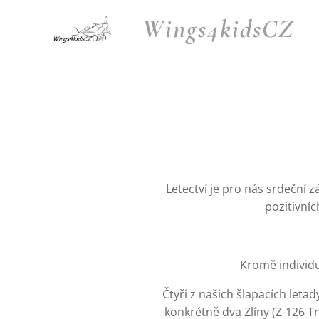
Wings4kidsCZ
Letectví je pro nás srdeční z
pozitivníc
Kromě individu
Čtyři z našich šlapacích leta
konkrétně dva Zlíny (Z-126 T