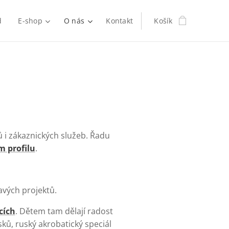
d
E-shop
O nás
Kontakt
Košík
ků i zákaznických služeb. Řadu
 profilu
.
avých projektů.
cích
. Dětem tam dělají radost
ků, ruský akrobatický speciál