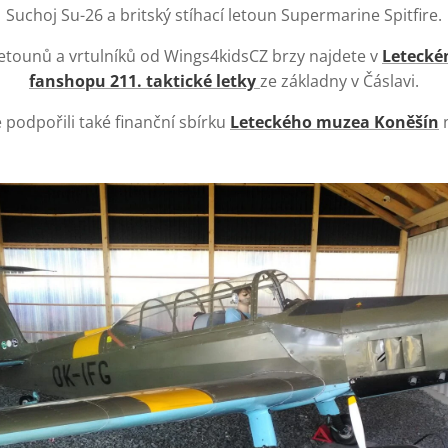
Suchoj Su-26 a britský stíhací letoun Supermarine Spitfire.
etounů a vrtulníků od Wings4kidsCZ brzy najdete v
Letecké
fanshopu 211. taktické letky
ze základny v Čáslavi.
 podpořili také finanční sbírku
Leteckého muzea Koněšín
n