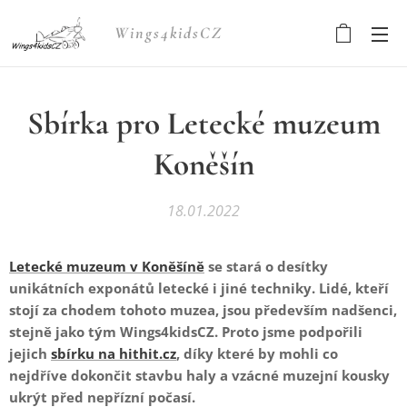
Wings4kidsCZ
Sbírka pro Letecké muzeum
Koněšín
18.01.2022
Letecké muzeum v Koněšíně
se stará o desítky
unikátních exponátů letecké i jiné techniky. Lidé, kteří
stojí za chodem tohoto muzea, jsou především nadšenci,
stejně jako tým Wings4kidsCZ. Proto jsme podpořili
jejich
sbírku na hithit.cz
, díky které by mohli co
nejdříve dokončit stavbu haly a vzácné muzejní kousky
ukrýt před nepřízní počasí.