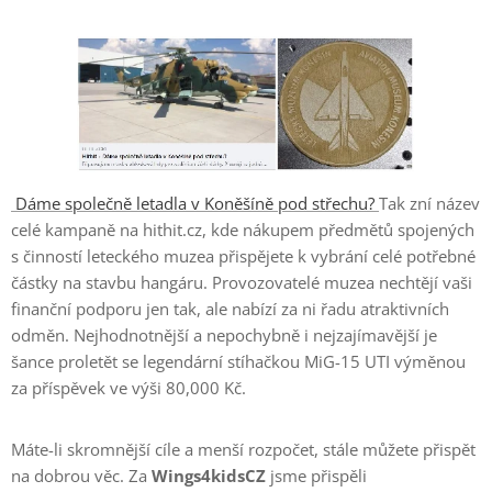
Dáme společně letadla v Koněšíně pod střechu?
Tak zní název
celé kampaně na hithit.cz, kde nákupem předmětů spojených
s činností leteckého muzea přispějete k vybrání celé potřebné
částky na stavbu hangáru. Provozovatelé muzea nechtějí vaši
finanční podporu jen tak, ale nabízí za ni řadu atraktivních
odměn. Nejhodnotnější a nepochybně i nejzajímavější je
šance proletět se legendární stíhačkou MiG-15 UTI výměnou
za příspěvek ve výši 80,000 Kč.
Máte-li skromnější cíle a menší rozpočet, stále můžete přispět
na dobrou věc. Za
Wings4kidsCZ
jsme přispěli