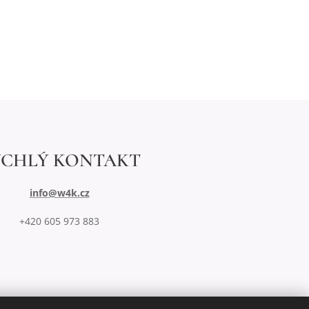
YCHLÝ KONTAKT
info@w4k.cz
+420 605 973 883