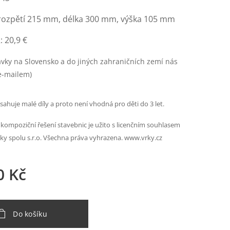
rozpětí 215 mm, délka 300 mm, výška 105 mm
 20,9 €
vky na Slovensko a do jiných zahraničních zemí nás
e-mailem)
ahuje malé díly a proto není vhodná pro děti do 3 let.
 kompoziční řešení stavebnic je užito s licenčním souhlasem
rky spolu s.r.o. Všechna práva vyhrazena. www.vrky.cz
0
Kč
Do košíku