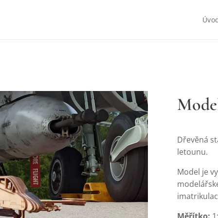
Úvo
Model
Dřevěná s
letounu.
Model je v
modelářské 
imatrikulac
Měřítko:
1