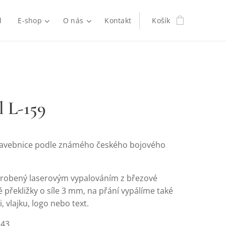
d
E-shop
O nás
Kontakt
Košík
 L-159
tavebnice podle známého českého bojového
yrobený laserovým vypalováním z březové
překližky o síle 3 mm, na přání vypálíme také
i, vlajku, logo nebo text.
:43