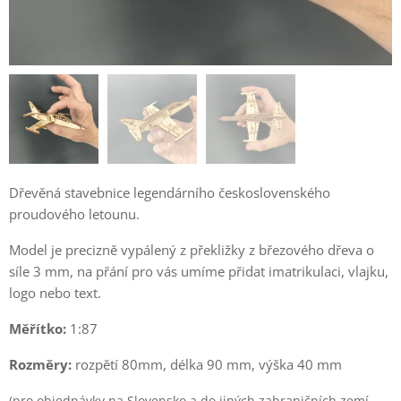
Dřevěná stavebnice legendárního československého
proudového letounu.
Model je precizně vypálený z překližky z březového dřeva o
síle 3 mm, na přání pro vás umíme přidat imatrikulaci, vlajku,
logo nebo text.
Měřítko:
1:87
Rozměry:
rozpětí 80mm, délka 90 mm, výška 40 mm
(pro objednávky na Slovensko a do jiných zahraničních zemí