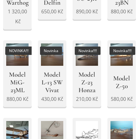
Warthog
Delfín
23BN
1 320,00
650,00
Kč
890,00
Kč
880,00
Kč
Kč
NOVINKA!!!
Novinka
Novinka!!!!
Novinka!!!!
Model
Model
Model
Model
MiG-
L-13 SW
Z-23
Z-50
23ML
Vivat
Honza
880,00
Kč
430,00
Kč
210,00
Kč
580,00
Kč