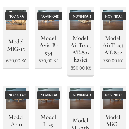
NOVINKA
NOVINKA!!!
NOVINKA!!!
NOVINKA!!!
Model
Model
Model
Model
AirTractor
Avia B-
AirTractor
MiG-15
AT-802
534
AT-802
hasící
670,00
Kč
670,00
Kč
730,00
Kč
850,00
Kč
NOVINKA!!!
NOVINKA!
NOVINKA!!!
NOVINKA!!!
Model
Model
Model
Model
A-10
L-29
MiG-
SU-25K